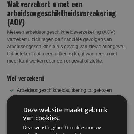
Wat verzekert u met een
arbeidsongeschikt­heids­verzekering
(AOV)
Met een arbeidsongeschiktheidsverzekering (AOV)
verzekert u zich tegen de financiële gevolgen van
arbeidsongeschiktheid als gevolg van ziekte of ongeval.
Dit betekent dat u een uitkering krijgt wanneer u niet
meer kunt werken door een ongeval of ziekte.
Wel verzekerd
Arbeidsongeschiktheidsuitkering tot gekozen
eindleeftijd
Vergoeding re-integratiekosten
Deze website maakt gebruik
van cookies.
Preventiediensten ter voorkoming van
arbeidsongeschiktheid
Deze website gebruikt cookies om uw
Vergoeding hulpmiddelen of omscholing