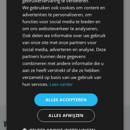
gebruikerservaring te verbeteren.
We gebruiken ook cookies om content en
Hulp en ondersteuning van een arbeidsdeskundige,
advertenties te personaliseren, om
functies voor social media te bieden en
Niet verzekerd
om ons websiteverkeer te analyseren.
Ook delen we informatie over uw gebruik
Arbeidsongeschiktheid door opzet of roekeloosheid
van onze site met onze partners voor
Arbeidsongeschiktheid door het gebruik van drugs
social media, adverteren en analyse. Deze
of (bovenmatig) gebruik van alcohol of bij verkeerd
partners kunnen deze gegevens
gebruik van geneesmiddelen
combineren met andere informatie die u
Er is geen recht op een uitkering als er sprake is
aan ze heeft verstrekt of die ze hebben
van fraude, misleiding of wanneer de premie niet
verzameld op basis van uw gebruik van
(tijdig) betaald is
hun services.
Lees verder
ALLES ACCEPTEREN
ALLES AFWIJZEN
Waarom AOV specialist