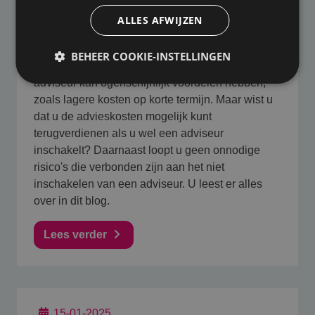
wat zijn de risico’s?
ALLES AFWIJZEN
Het afsluiten van een AOV
BEHEER COOKIE-INSTELLINGEN
(Arbeidsongeschiktheidsverzekering) zonder
adviseur kan ogenschijnlijk voordelen hebben,
zoals lagere kosten op korte termijn. Maar wist u
dat u de advieskosten mogelijk kunt
terugverdienen als u wel een adviseur
inschakelt? Daarnaast loopt u geen onnodige
risico's die verbonden zijn aan het niet
inschakelen van een adviseur. U leest er alles
over in dit blog.
Lees verder
15-01-2025