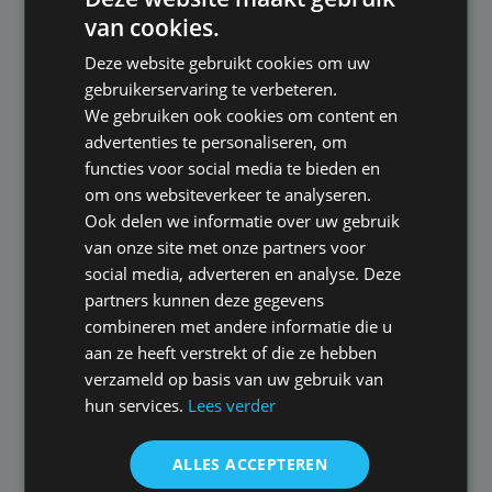
van cookies.
Verzekeraar Klaverblad introduceert de Royal
Deze website gebruikt cookies om uw
Premium AOV met een duidelijke focus op de
gebruikerservaring te verbeteren.
zelfstandig ondernemer met een fysiek beroep.
We gebruiken ook cookies om content en
Voor veel beroepen is deze
advertenties te personaliseren, om
arbeidsongeschiktheidsverzekering beschikbaar
functies voor social media te bieden en
tot aan de AOW leeftijd. Deze verzekering is
om ons websiteverkeer te analyseren.
exclusief beschikbaar via het met Klaverblad
Ook delen we informatie over uw gebruik
samenwerkend intermediair zoals
van onze site met onze partners voor
AOVspecialist.nl
social media, adverteren en analyse. Deze
partners kunnen deze gegevens
Lees verder
combineren met andere informatie die u
aan ze heeft verstrekt of die ze hebben
verzameld op basis van uw gebruik van
hun services.
Lees verder
17-02-2025
ALLES ACCEPTEREN
AOV afsluiten zonder adviseur: