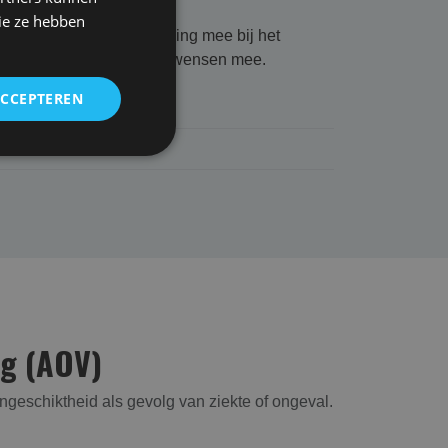
ie ze hebben
ogte en houden hier rekening mee bij het
erbij ook uw persoonlijke wensen mee.
ACCEPTEREN
ng (AOV)
geschiktheid als gevolg van ziekte of ongeval.