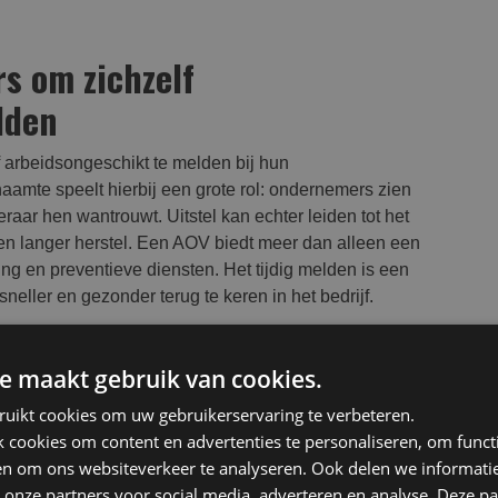
s om zichzelf
lden
 arbeidsongeschikt te melden bij hun
amte speelt hierbij een grote rol: ondernemers zien
raar hen wantrouwt. Uitstel kan echter leiden tot het
een langer herstel. Een AOV biedt meer dan alleen een
ding en preventieve diensten. Het tijdig melden is een
ller en gezonder terug te keren in het bedrijf.
e maakt gebruik van cookies.
ruikt cookies om uw gebruikerservaring te verbeteren.
cookies om content en advertenties te personaliseren, om functi
en om ons websiteverkeer te analyseren. Ook delen we informati
 onze partners voor social media, adverteren en analyse. Deze p