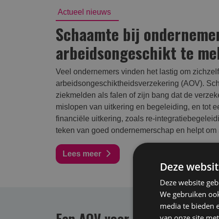
Actueel nieuws
Schaamte bij ondernemer
arbeidsongeschikt te me
Veel ondernemers vinden het lastig om zichzelf
arbeidsongeschiktheidsverzekering (AOV). Scha
ziekmelden als falen of zijn bang dat de verzeke
mislopen van uitkering en begeleiding, en tot 
financiële uitkering, zoals re-integratiebegelei
teken van goed ondernemerschap en helpt om sne
Lees meer
Deze websit
Deze website geb
We gebruiken ook 
media te bieden 
Een AOV voor elke branche
van onze site met