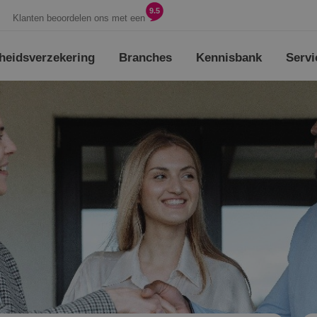
9.5
Klanten beoordelen ons met een
heids­verzekering
Branches
Kennisbank
Servi