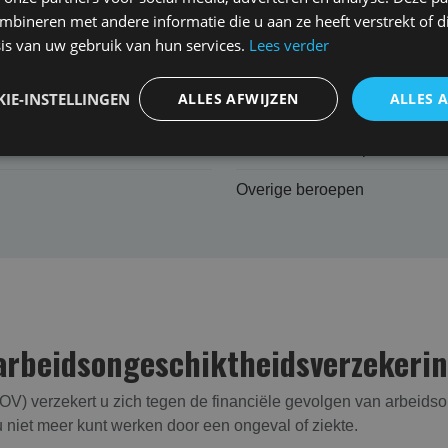
bineren met andere informatie die u aan ze heeft verstrekt of d
tdagingen. Onze onafhankelijke adviseurs zijn hiervan op de ho
is van uw gebruik van hun services.
Lees verder
ikt­heids­verzekering voor uw situatie. Uiteraard nemen ze hi
IE-INSTELLINGEN
ALLES AFWIJZEN
ALLES 
Juridische dienstverlening
Technische beroepen
Overige beroepen
arbeidsongeschikt­heids­verzekeri
V) verzekert u zich tegen de financiële gevolgen van arbeidson
 u niet meer kunt werken door een ongeval of ziekte.