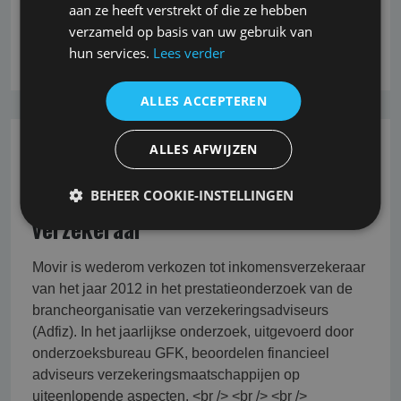
van de geboortedatum van verzekerde. <br /> ASR
aan ze heeft verstrekt of die ze hebben
verzameld op basis van uw gebruik van
Lees verder
hun services.
Lees verder
ALLES ACCEPTEREN
ALLES AFWIJZEN
26-10-2022
Movir wederom beste AOV
BEHEER COOKIE-INSTELLINGEN
verzekeraar
Movir is wederom verkozen tot inkomensverzekeraar
van het jaar 2012 in het prestatieonderzoek van de
brancheorganisatie van verzekeringsadviseurs
(Adfiz). In het jaarlijkse onderzoek, uitgevoerd door
onderzoeksbureau GFK, beoordelen financieel
adviseurs verzekeringsmaatschappijen op
uiteenlopende aspecten. <br /> <br /> <br />