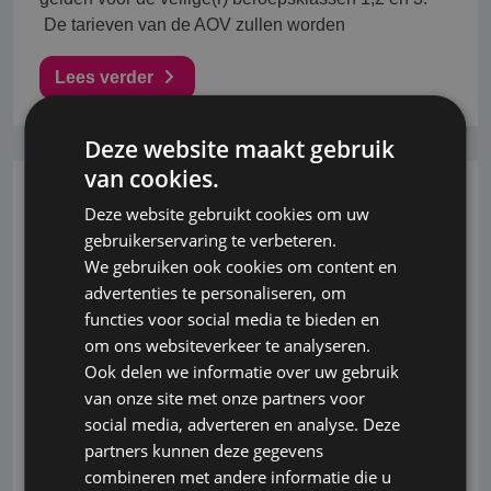
De tarieven van de AOV zullen worden
Lees verder
Deze website maakt gebruik
van cookies.
26-10-2022
Deze website gebruikt cookies om uw
gebruikerservaring te verbeteren.
Ook moeder ASR verhoogd tarieven
We gebruiken ook cookies om content en
individuele AOV verzekering
advertenties te personaliseren, om
functies voor social media te bieden en
Twee weken na de aankondiging van De
om ons websiteverkeer te analyseren.
Amersfoortse ontvingen wij vandaag bericht dat ook
Ook delen we informatie over uw gebruik
moeder ASR de nodige aanpassingen gaat
van onze site met onze partners voor
doorvoeren voor bestaande AOV verzekeringen;<br
social media, adverteren en analyse. Deze
/> Ook ASR gaat verzekerden een verhoogde
partners kunnen deze gegevens
eindleeftijd aanbieden van 66 of 67 jaar afhankelijk
combineren met andere informatie die u