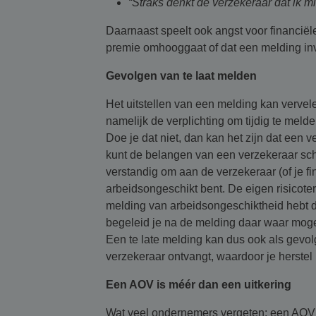
“Straks denkt de verzekeraar dat ik m
Daarnaast speelt ook angst voor financië
premie omhooggaat of dat een melding invl
Gevolgen van te laat melden
Het uitstellen van een melding kan verv
namelijk de verplichting om tijdig te melde
Doe je dat niet, dan kan het zijn dat een ve
kunt de belangen van een verzekeraar sch
verstandig om aan de verzekeraar (of je fi
arbeidsongeschikt bent. De eigen risicoter
melding van arbeidsongeschiktheid hebt 
begeleid je na de melding daar waar mogel
Een te late melding kan dus ook als gevol
verzekeraar ontvangt, waardoor je herstel
Een AOV is méér dan een uitkering
Wat veel ondernemers vergeten: een AOV is