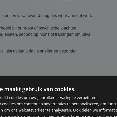
zo snel en verantwoord mogelijk weer aan het werk
orbeeld bij burn-out of psychische klachten.
odiensten, second opinions of trainingen om uitval
dus juist de kans dat je sneller en gezonder
ndset veranderen:
e maakt gebruik van cookies.
zwakte, maar een vorm van goed ondernemerschap.
 te hebben; gebruikmaken van je recht is logisch.
ruikt cookies om uw gebruikerservaring te verbeteren.
problemen – zowel voor je gezondheid als voor je
cookies om content en advertenties te personaliseren, om functi
en om ons websiteverkeer te analyseren. Ook delen we informati
 onze partners voor social media, adverteren en analyse. Deze p