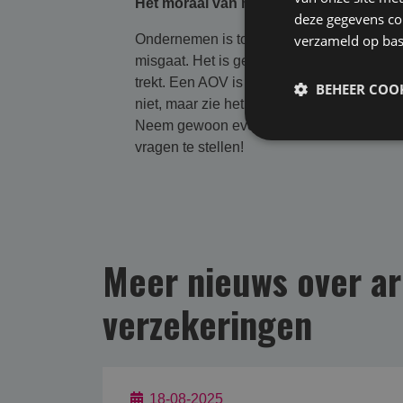
Het moraal van mijn verhaal
deze gegevens com
Ondernemen is topsport. En topsporters he
verzameld op bas
misgaat. Het is geen teken van falen, maar 
trekt. Een AOV is er om je te steunen – fi
BEHEER COOK
niet, maar zie het als onderdeel van duu
Neem gewoon even contact op met je verze
vragen te stellen!
Meer nieuws over ar
verzekering­en
18-08-2025