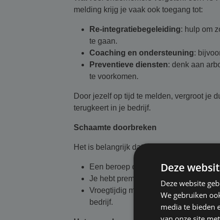
melding krijg je vaak ook toegang tot:
Re-integratiebegeleiding
: hulp om 
te gaan.
Coaching en ondersteuning
: bijvo
Preventieve diensten
: denk aan arb
te voorkomen.
Door jezelf op tijd te melden, vergroot je 
terugkeert in je bedrijf.
Schaamte doorbreken
Het is belangrijk dat ondernemers hun mi
Deze websit
Een beroep doen op je AOV is geen 
Je hebt premie betaald om dit vangnet
Deze website geb
Vroegtijdig melden voorkomt grotere 
We gebruiken ook 
bedrijf.
media te bieden 
van onze site met