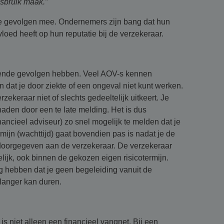
isbruik maak.”
le gevolgen mee. Ondernemers zijn bang dat hun
oed heeft op hun reputatie bij de verzekeraar.
elende gevolgen hebben. Veel AOV-s kennen
n dat je door ziekte of een ongeval niet kunt werken.
rzekeraar niet of slechts gedeeltelijk uitkeert. Je
aden door een te late melding. Het is dus
nancieel adviseur) zo snel mogelijk te melden dat je
mijn (wachttijd) gaat bovendien pas is nadat je de
doorgegeven aan de verzekeraar. De verzekeraar
ijk, ook binnen de gekozen eigen risicotermijn.
g hebben dat je geen begeleiding vanuit de
 langer kan duren.
 niet alleen een financieel vangnet. Bij een