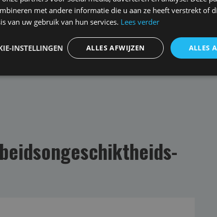
bineren met andere informatie die u aan ze heeft verstrekt of d
bben ook begeleiding en herstel nodig als er iets
is van uw gebruik van hun services.
Lees verder
juist een teken van kracht, als je op tijd aan de bel
nancieel, maar vooral ook praktisch. Dus schaam je
IE-INSTELLINGEN
ALLES AFWIJZEN
ALLES 
rzaam en gezond ondernemerschap. Toch twijfels?
keringsadviseur om de situatie te bespreken en je
beidsongeschikt­heids­