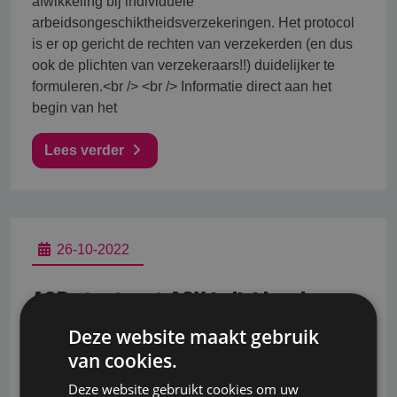
afwikkeling bij individuele
arbeidsongeschiktheidsverzekeringen. Het protocol
is er op gericht de rechten van verzekerden (en dus
ook de plichten van verzekeraars!!) duidelijker te
formuleren.<br /> <br /> Informatie direct aan het
begin van het
Lees verder
26-10-2022
ASR stopt met AOV individueel en
collectief per 31-12-2010
Deze website maakt gebruik
van cookies.
Vanaf 1 januari 2011 zullen zowel de individuele als
collectieve arbeidsongeschiktheidsverzekeringen
Deze website gebruikt cookies om uw