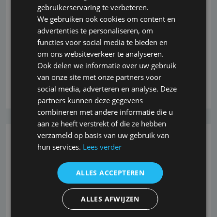
niet meer beschikbaar zijn bij ASR maar bij
gebruikerservaring te verbeteren.
inkomenspecialist De Amersfoortse. ASR wil
We gebruiken ook cookies om content en
hiermee onderscheid aanbrengen tussen enerzijds
advertenties te personaliseren, om
ASR als generalist en anderzijds De Amersfoortse
functies voor social media te bieden en
als specialist. Alle lopende ASR verzekeringen
om ons websiteverkeer te analyseren.
blijven ongewijzigd van
Ook delen we informatie over uw gebruik
van onze site met onze partners voor
Lees verder
social media, adverteren en analyse. Deze
partners kunnen deze gegevens
combineren met andere informatie die u
aan ze heeft verstrekt of die ze hebben
verzameld op basis van uw gebruik van
26-10-2022
hun services.
Lees verder
Vernieuwde websites
ALLES ACCEPTEREN
<br /> Vandaag zijn onze vernieuwde websites "live"
ALLES AFWIJZEN
gegaan. Het kan zijn dat er nog wat kleine foutjes in
zijn geslopen. Wat hebben wij aangepakt?<br /> Alle