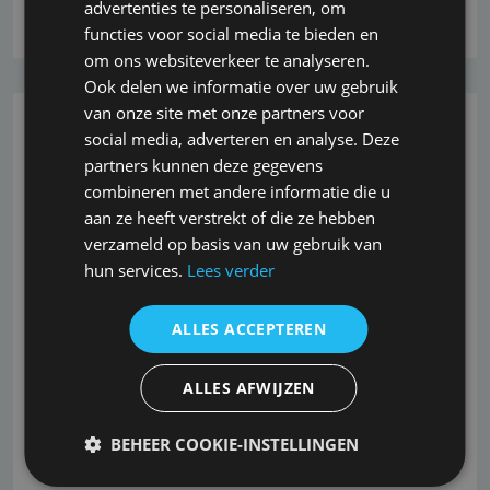
advertenties te personaliseren, om
Lees verder
functies voor social media te bieden en
om ons websiteverkeer te analyseren.
Ook delen we informatie over uw gebruik
van onze site met onze partners voor
26-10-2022
social media, adverteren en analyse. Deze
partners kunnen deze gegevens
SNS REAAL in veilige haven
combineren met andere informatie die u
aan ze heeft verstrekt of die ze hebben
De minister van Financiën heeft in nauw overleg met
verzameld op basis van uw gebruik van
De Nederlandsche Bank (DNB) SNS REAAL
hun services.
Lees verder
genationaliseerd. Met de ingreep zijn grote
problemen voor de financiële stabiliteit en de
ALLES ACCEPTEREN
economie voorkomen.<br /> <br /> Voor spaarders en
andere klanten treden er geen veranderingen op. De
ALLES AFWIJZEN
dienstverlening voor de klanten
BEHEER COOKIE-INSTELLINGEN
Lees verder