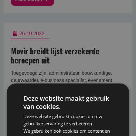
26-10-2022
Movir breidt lijst verzekerde
beroepen uit
Toegevoegd zijn: administrateur, bouwkundige,
deurwaarder, e-business specialist, evenement
manager, journalist (binnenland), marktonderzoeker,
online marketeer, PR-manager, risicomanager en
Deze website maakt gebruik
uitgever. De toevoeging komt gelijk met een
van cookies.
versoepeling van de definitie van de doelgroep: alle
Deze website gebruikt cookies om uw
zakelijke professionals op minimaal HBO niveau
gebruikerservaring te verbeteren.
kunnen zich bij Movir melden voor een
We gebruiken ook cookies om content en