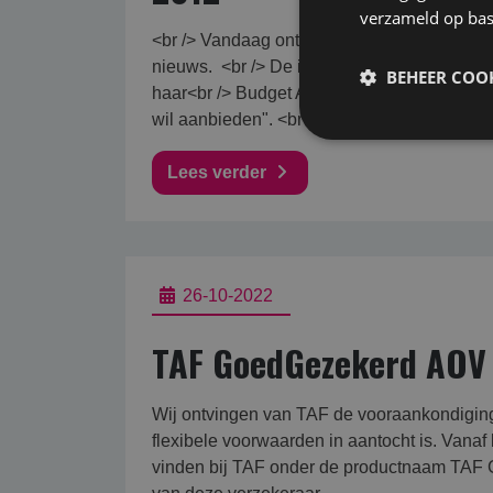
verzameld op bas
<br /> Vandaag ontvingen wij een mailing v
nieuws. <br /> De inkomensverzekeraar uit 
BEHEER COOK
haar<br /> Budget AOV "omdat zij haar klan
wil aanbieden". <br /> Weer een verzekeraar 
Lees verder
26-10-2022
TAF GoedGezekerd AOV
Wij ontvingen van TAF de vooraankondiging
flexibele voorwaarden in aantocht is. Van
vinden bij TAF onder de productnaam TAF 