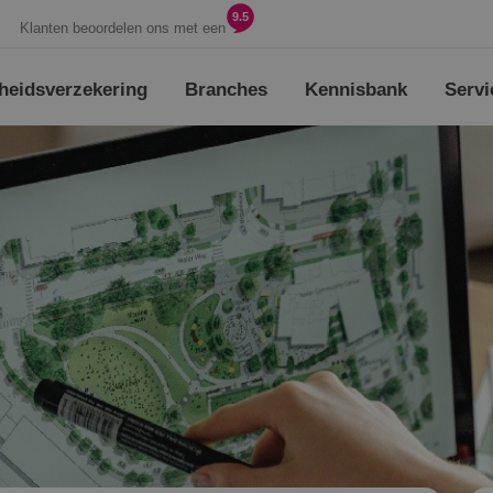
9.5
Klanten beoordelen ons met een
heids­verzekering
Branches
Kennisbank
Servi