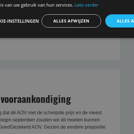
is van uw gebruik van hun services.
Lees verder
an de Amersfoortse met daarin voor ons heuglijk
Amersfoort stopt namelijk met het aanbieden van
IE-INSTELLINGEN
ALLES AFWIJZEN
ALLES 
ten een eenvoudig en begrijpelijk productassortiment
die tot inkeer is
 vooraankondiging
 dat dé AOV met de scherpste prijs en de meest
af begin september zouden we dit moeten kunnen
GoedGezekerd AOV. Gezien de eerdere propositie