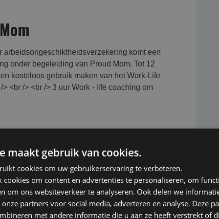
d Mom
r arbeidsongeschiktheidsverzekering komt een
ning onder begeleiding van Proud Mom. Tot 12
en kosteloos gebruik maken van het Work-Life
/> <br /> <br /> 3 uur Work - life coaching om
e maakt gebruik van cookies.
ruikt cookies om uw gebruikerservaring te verbeteren.
cookies om content en advertenties te personaliseren, om functi
met Budget AOV per 1 juli
en om ons websiteverkeer te analyseren. Ook delen we informati
 onze partners voor social media, adverteren en analyse. Deze p
bineren met andere informatie die u aan ze heeft verstrekt of d