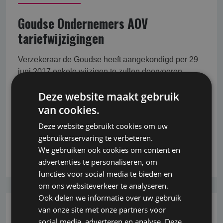
Goudse Ondernemers AOV
tariefwijzigingen
Verzekeraar de Goudse heeft aangekondigd per 29
juni 2017 enkele wijzigen te zullen doorvoeren
binnen de Ondernemers AOV. Enerzijds betreft het
Deze website maakt gebruik
een herschikking van het tarief en indeling
van cookies.
beroepenlijst, anderzijds betreft het een wijziging die
in de plaats komt voor de huidige "Instap- en
Deze website gebruikt cookies om uw
starterskorting".
gebruikerservaring te verbeteren.
We gebruiken ook cookies om content en
Lees verder
advertenties te personaliseren, om
functies voor social media te bieden en
om ons websiteverkeer te analyseren.
Ook delen we informatie over uw gebruik
van onze site met onze partners voor
26-10-2022
social media, adverteren en analyse. Deze