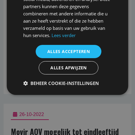
partners kunnen deze gegevens
Overname Generali door ASR
combineren met andere informatie die u
aan ze heeft verstrekt of die ze hebben
Verzekeraar ASR heeft aangekondigd Generali te
verzameld op basis van uw gebruik van
willen overnemen. De voorgenomen transactie moet
hun services.
Lees verder
nog worden goedgekeurd door de autoriteit
Consument & Markt en DNB. De beide verzekeraars
ALLES ACCEPTEREN
hopen het overnameproces Q1 2018 te hebben
afgerond. Op dat moment is er wederom een AOV en
verzuim aanbieder
ALLES AFWIJZEN
Lees verder
BEHEER COOKIE-INSTELLINGEN
26-10-2022
Movir AOV mogelijk tot eindleeftijd