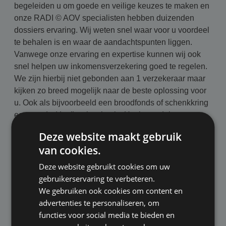
begeleiden u om goede en veilige keuzes te maken en
onze
RADI © AOV specialisten hebben duizenden
dossiers ervaring. Wij weten snel waar voor u voordeel
te behalen is en waar de aandachtspunten liggen.
Vanwege onze ervaring en expertise kunnen wij ook
snel helpen uw inkomensverzekering goed te regelen.
We zijn hierbij niet gebonden aan 1 verzekeraar maar
kijken zo breed mogelijk naar de beste oplossing voor
u. Ook als bijvoorbeeld een broodfonds of schenkkring
een goede (deel) oplossing is. Het beoordelen en
vergelijken van polisvoorwaarden is een vak apart
Deze website maakt gebruik
maar ons dagelijks werk.
van cookies.
Door onze specialisatie kunnen wij u ook deskundig
Deze website gebruikt cookies om uw
bijstaan bij claims op uw verzekering en begeleiden u
gebruikerservaring te verbeteren.
hierbij zo lang als dit nodig is. Twee van onze
We gebruiken ook cookies om content en
adviseurs zijn RADI © AOVspecialist en hierdoor altijd
advertenties te personaliseren, om
op de hoogte van de meest actuele ontwikkelingen in
functies voor social media te bieden en
de markt.