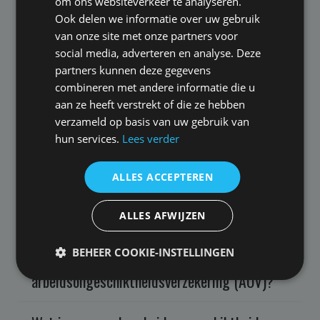
om ons websiteverkeer te analyseren.
Ook delen we informatie over uw gebruik
van onze site met onze partners voor
Meer veel gestelde vragen
social media, adverteren en analyse. Deze
partners kunnen deze gegevens
combineren met andere informatie die u
aan ze heeft verstrekt of die ze hebben
Wat zijn de kosten van een
verzameld op basis van uw gebruik van
arbeidsongeschiktheidsverzekering (AOV)
hun services.
Lees verder
advies bij de aovspecialist.nl?
ALLES ACCEPTEREN
Is de AOV verplicht in 2024?
ALLES AFWIJZEN
Waarom heb ik een beheer abonnement
BEHEER COOKIE-INSTELLINGEN
nodig bij een
arbeidsongeschiktheidsverzekering (AOV)?