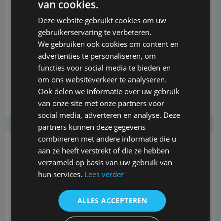
van cookies.
kiezen tussen korting bij aanvang van de verzekering
Deze website gebruikt cookies om uw
of korting over de hele looptijd. Allianz heeft de
gebruikerservaring te verbeteren.
aanvangskorting hierbij hoger gemaakt;<br /> <br />
We gebruiken ook cookies om content en
<br /> Aanvangskorting Allianz, Allianz Absoluut en
advertenties te personaliseren, om
Allianz Essentie AOV<br /> Voor de Allianz, Allianz
functies voor social media te bieden en
Absoluut
om ons websiteverkeer te analyseren.
Ook delen we informatie over uw gebruik
Lees verder
van onze site met onze partners voor
social media, adverteren en analyse. Deze
partners kunnen deze gegevens
combineren met andere informatie die u
26-10-2022
aan ze heeft verstrekt of die ze hebben
verzameld op basis van uw gebruik van
Verzekeraar De Goudse heeft haar
hun services.
Lees verder
Ondernemers-AOV op diverse punten
ALLES ACCEPTEREN
aangepast