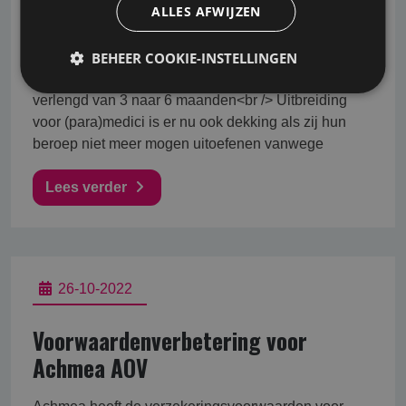
ALLES AFWIJZEN
Verzekeraar De Goudse heeft haar Ondernemers-
AOV op diverse relevante punten aangepast;<br />
<br /> <br /> Maximaal te verzekeren bedrag is
BEHEER COOKIE-INSTELLINGEN
verhoogd naar 200.000,- Euro<br /> Inloopdekking is
verlengd van 3 naar 6 maanden<br /> Uitbreiding
voor (para)medici is er nu ook dekking als zij hun
beroep niet meer mogen uitoefenen vanwege
Lees verder
26-10-2022
Voorwaardenverbetering voor
Achmea AOV