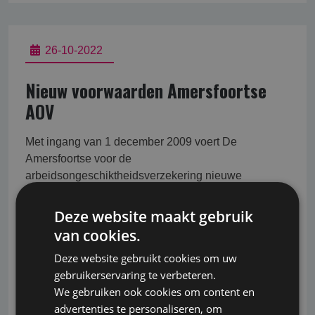
26-10-2022
Nieuw voorwaarden Amersfoortse
AOV
Met ingang van 1 december 2009 voert De
Amersfoortse voor de
arbeidsongeschiktheidsverzekering nieuwe
voorwaarden . De voorwaarden (model 183) zijn
aldus de Amersfoortse opmaakt op taalniveau B1.
Deze website maakt gebruik
Inhoudelijk vallen de wijzigingen wel mee hoewel
van cookies.
we blij zijn dat ook de Amersfoortse nu de
Deze website gebruikt cookies om uw
omschrijving inkomen
gebruikerservaring te verbeteren.
We gebruiken ook cookies om content en
Lees verder
advertenties te personaliseren, om