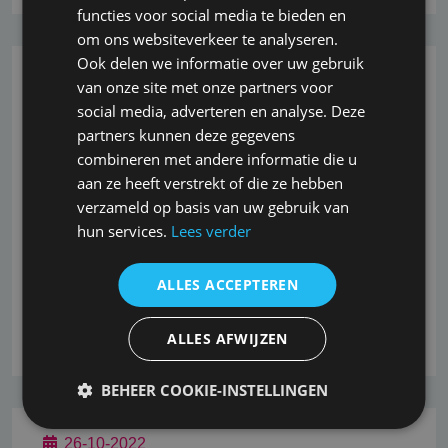
functies voor social media te bieden en
om ons websiteverkeer te analyseren.
Ook delen we informatie over uw gebruik
26-10-2022
van onze site met onze partners voor
social media, adverteren en analyse. Deze
AOVspecialist.nl sponsor 1e
partners kunnen deze gegevens
combineren met andere informatie die u
herenteam LTV Meijenhagen
aan ze heeft verstrekt of die ze hebben
verzameld op basis van uw gebruik van
AOVspecialist.nl sponsort het eerste herenteam van
hun services.
Lees verder
LTV Meijenhagen te De Bilt.<br /> Meijenhagen 1 is
momenteel koploper in de voorjaarscompetitie
ALLES ACCEPTEREN
KNLTB 4e klasse. Vasthouden heren!
Lees verder
ALLES AFWIJZEN
BEHEER COOKIE-INSTELLINGEN
26-10-2022