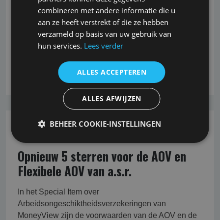
arbeidsongeschiktheidsuitkeringen. Dit meldt het
combineren met andere informatie die u
CBS op basis van nieuwe cijfers.<br /> <br /> Eind
aan ze heeft verstrekt of die ze hebben
2020 werden 816.000
verzameld op basis van uw gebruik van
arbeidsongeschiktheidsuitkeringen verstrekt aan
hun services.
Lees verder
ruim 758.000
ALLES ACCEPTEREN
Lees verder
ALLES AFWIJZEN
BEHEER COOKIE-INSTELLINGEN
03-03-2023
Opnieuw 5 sterren voor de AOV en
Flexibele AOV van a.s.r.
In het Special Item over
Arbeidsongeschiktheidsverzekeringen van
MoneyView zijn de voorwaarden van de AOV en de