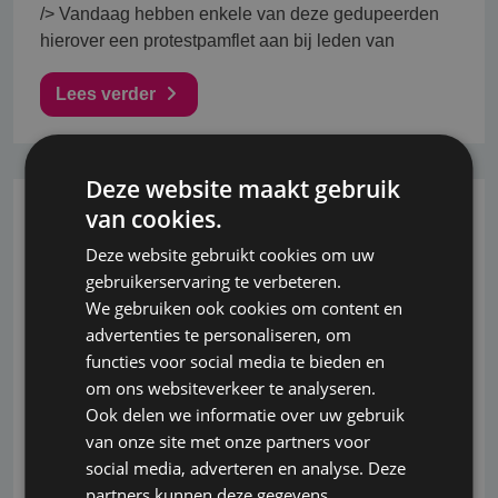
/> Vandaag hebben enkele van deze gedupeerden
hierover een protestpamflet aan bij leden van
Lees verder
Deze website maakt gebruik
van cookies.
26-10-2022
Deze website gebruikt cookies om uw
42 procent van uitkeringen
gebruikerservaring te verbeteren.
arbeidsongeschiktheid door
We gebruiken ook cookies om content en
advertenties te personaliseren, om
psychische klachten
functies voor social media te bieden en
om ons websiteverkeer te analyseren.
In 2020 werden ruim vier op de tien
Ook delen we informatie over uw gebruik
arbeidsongeschiktheidsuitkeringen verstrekt op
van onze site met onze partners voor
grond van psychische klachten. Daarmee is dit nog
social media, adverteren en analyse. Deze
steeds verreweg de meest voorkomende grond voor
partners kunnen deze gegevens