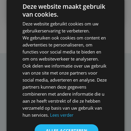
Jermo
Deze website maakt gebruik
Beoordeeld met een
10
van cookies.
Deze website gebruikt cookies om uw
gebruikerservaring te verbeteren.
Bekijk alle reacties
We gebruiken ook cookies om content en
advertenties te personaliseren, om
functies voor social media te bieden en
om ons websiteverkeer te analyseren.
Ook delen we informatie over uw gebruik
Een AOV voor elke branche
van onze site met onze partners voor
social media, adverteren en analyse. Deze
Iedere branche is anders en kent zijn eigen uitdagingen.
partners kunnen deze gegevens
Onze onafhankelijke adviseurs zijn hiervan op de
combineren met andere informatie die u
hoogte en houden hier rekening mee bij het aanbieden
aan ze heeft verstrekt of die ze hebben
van de best passende arbeidsongeschikt­heids­
verzameld op basis van uw gebruik van
verzekering voor uw situatie. Uiteraard nemen ze hierbij
hun services.
Lees verder
ook uw persoonlijke wensen mee.
ALLES ACCEPTEREN
Consultants