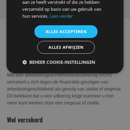
aan ze heeft verstrekt of die ze hebben
verzameld op basis van uw gebruik van
hun services.
Lees verder
ALLES ACCEPTEREN
In het kort
Wat verzekert u met een
ALLES AFWIJZEN
arbeidsongeschikt­heids­verzekering
BEHEER COOKIE-INSTELLINGEN
(AOV)
Met een arbeidsongeschiktheidsverzekering (AOV)
verzekert u zich tegen de financiële gevolgen van
arbeidsongeschiktheid als gevolg van ziekte of ongeval.
Dit betekent dat u een uitkering krijgt wanneer u niet
meer kunt werken door een ongeval of ziekte.
Wel verzekerd