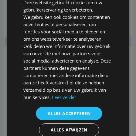
/> Vandaag hebben enkele van deze gedupeerden
Deze website gebruikt cookies om uw
hierover een protestpamflet aan bij leden van
gebruikerservaring te verbeteren.
We gebruiken ook cookies om content en
Lees verder
advertenties te personaliseren, om
functies voor social media te bieden en
om ons websiteverkeer te analyseren.
Ook delen we informatie over uw gebruik
van onze site met onze partners voor
26-10-2022
social media, adverteren en analyse. Deze
partners kunnen deze gegevens
42 procent van uitkeringen
combineren met andere informatie die u
arbeidsongeschiktheid door
aan ze heeft verstrekt of die ze hebben
verzameld op basis van uw gebruik van
psychische klachten
hun services.
Lees verder
In 2020 werden ruim vier op de tien
arbeidsongeschiktheidsuitkeringen verstrekt op
ALLES ACCEPTEREN
grond van psychische klachten. Daarmee is dit nog
steeds verreweg de meest voorkomende grond voor
ALLES AFWIJZEN
arbeidsongeschiktheidsuitkeringen. Dit meldt het