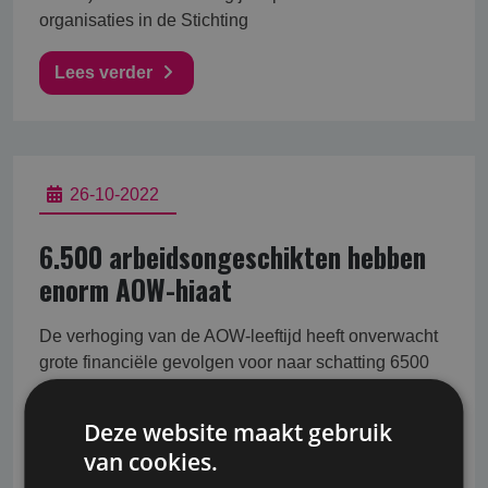
organisaties in de Stichting
Lees verder
26-10-2022
6.500 arbeidsongeschikten hebben
enorm AOW-hiaat
De verhoging van de AOW-leeftijd heeft onverwacht
grote financiële gevolgen voor naar schatting 6500
arbeidsongeschikten. Hun
arbeidsongeschiktheidsverzekering stopt met
Deze website maakt gebruik
uitkeren op 65-jarige leeftijd, waardoor ze geen
van cookies.
inkomen hebben tot aan hun AOW-leeftijd. <br /> <br