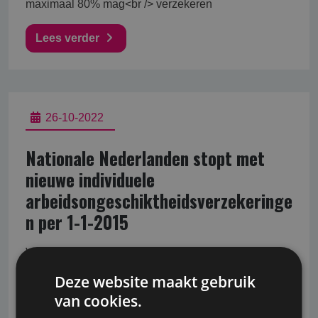
maximaal 80% mag<br /> verzekeren
Lees verder
26-10-2022
Nationale Nederlanden stopt met
nieuwe individuele
arbeidsongeschiktheidsverzekeringe
n per 1-1-2015
Verzekeraar Nationale Nederlanden heeft op 3
september 2014 kenbaar gemaakt dat zij vanaf 1-1-
Deze website maakt gebruik
2015 geen individuele
van cookies.
arbeidsongeschiktheidsverzekeringen meer