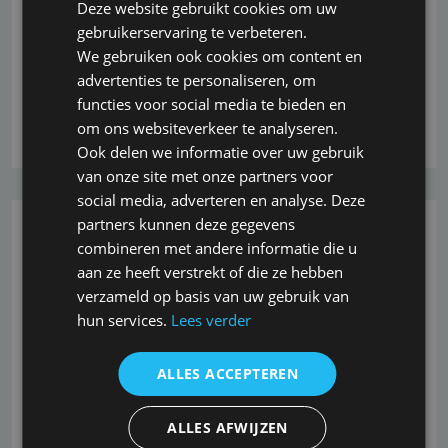
aanbiedt. Vanaf dat moment verwijst men naar
Deze website gebruikt cookies om uw
zusterbedrijf Movir die hiervoor een nader te
gebruikerservaring te verbeteren.
realiseren product op de markt zal brengen. Dat
We gebruiken ook cookies om content en
betekent dus dat de doelgroep
advertenties te personaliseren, om
functies voor social media te bieden en
Lees verder
om ons websiteverkeer te analyseren.
Ook delen we informatie over uw gebruik
van onze site met onze partners voor
social media, adverteren en analyse. Deze
partners kunnen deze gegevens
26-10-2022
combineren met andere informatie die u
aan ze heeft verstrekt of die ze hebben
Geen winstdeling Movir AOV mantel
verzameld op basis van uw gebruik van
Balieplus
hun services.
Lees verder
Door de stevige schadelast over 2013 blijft ook de
ALLES ACCEPTEREN
winstdeling dit jaar uit voor AOV verzekerden binnen
de mantel van Balieplus. Movir ziet gelukkig wel enig
ALLES AFWIJZEN
positief effect van haar preventie activiteiten. De