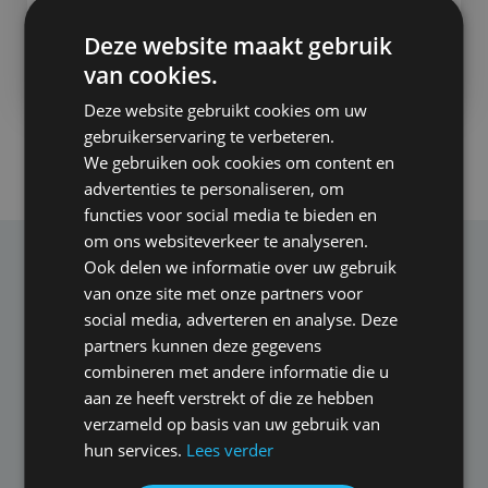
Mark Fick
Deze website maakt gebruik
Beoordeeld met een
9
van cookies.
Deze website gebruikt cookies om uw
gebruikerservaring te verbeteren.
Bekijk alle reacties
We gebruiken ook cookies om content en
advertenties te personaliseren, om
functies voor social media te bieden en
om ons websiteverkeer te analyseren.
Ook delen we informatie over uw gebruik
Een AOV voor elke branche
van onze site met onze partners voor
social media, adverteren en analyse. Deze
Iedere branche is anders en kent zijn eigen uitdagingen.
partners kunnen deze gegevens
Onze onafhankelijke adviseurs zijn hiervan op de
combineren met andere informatie die u
hoogte en houden hier rekening mee bij het aanbieden
aan ze heeft verstrekt of die ze hebben
van de best passende arbeidsongeschikt­heids­
verzameld op basis van uw gebruik van
verzekering voor uw situatie. Uiteraard nemen ze hierbij
hun services.
Lees verder
ook uw persoonlijke wensen mee.