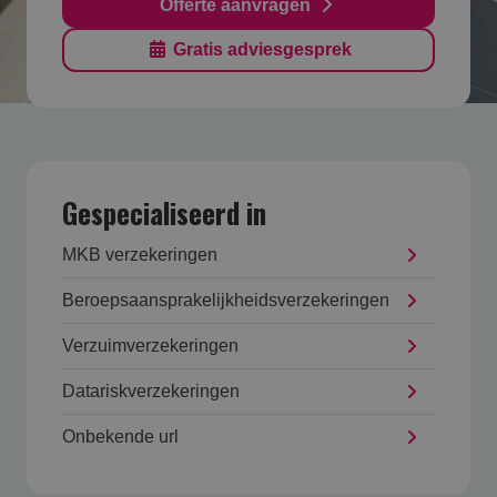
Offerte aanvragen
Gratis adviesgesprek
Gespecialiseerd in
MKB verzekering­en
Beroepsaansprakelijk­heids­verzekering­en
Verzuim­verzekering­en
Datarisk­verzekering­en
Onbekende url